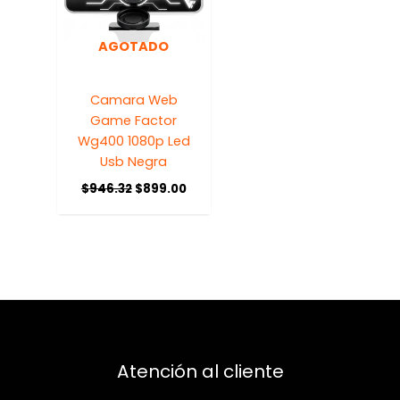
AGOTADO
Camara Web
Game Factor
Wg400 1080p Led
Usb Negra
$
946.32
$
899.00
Atención al cliente