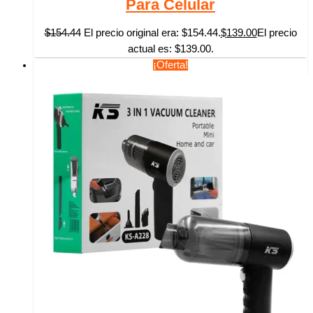
Para Celular
$
154.44
El precio original era: $154.44.
$
139.00
El precio
actual es: $139.00.
¡Oferta!