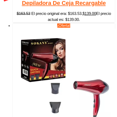
Depiladora De Ceja Recargable
$
163.53
El precio original era: $163.53.
$
139.00
El precio
actual es: $139.00.
¡Oferta!