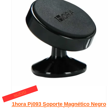
NUEVO
1hora Pj093 Soporte Magnético Negro