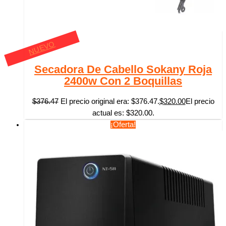
NUEVO
Secadora De Cabello Sokany Roja
2400w Con 2 Boquillas
$
376.47
El precio original era: $376.47.
$
320.00
El precio
actual es: $320.00.
¡Oferta!