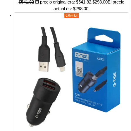
$
541.82
El precio original era: $541.82.
$
298.00
El precio
actual es: $298.00.
¡Oferta!