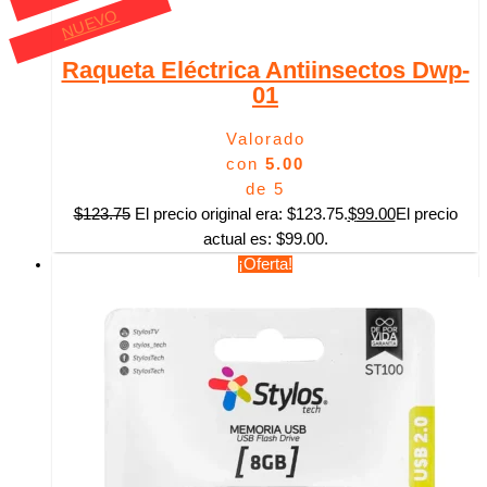
NUEVO
Raqueta Eléctrica Antiinsectos Dwp-
01
Valorado
con
5.00
de 5
$
123.75
El precio original era: $123.75.
$
99.00
El precio
actual es: $99.00.
¡Oferta!