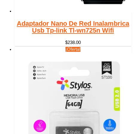
Adaptador Nano De Red Inalambrica
Usb Tp-link Tl-wn725n Wifi
$
238.00
¡Oferta!