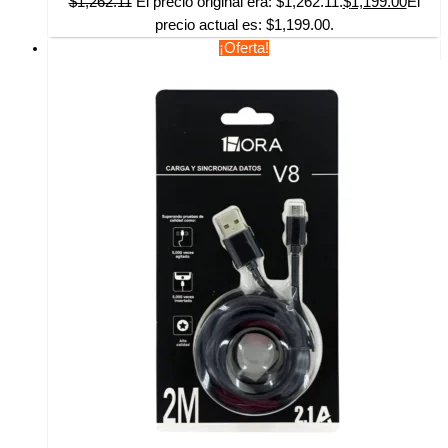
$
1,262.11
El precio original era: $1,262.11.
$
1,199.00
El
precio actual es: $1,199.00.
¡Oferta!