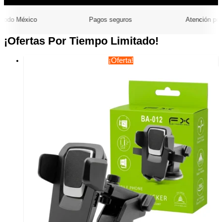
o México
Pagos seguros
Atención por Wh
¡Ofertas Por Tiempo Limitado!
¡Oferta!