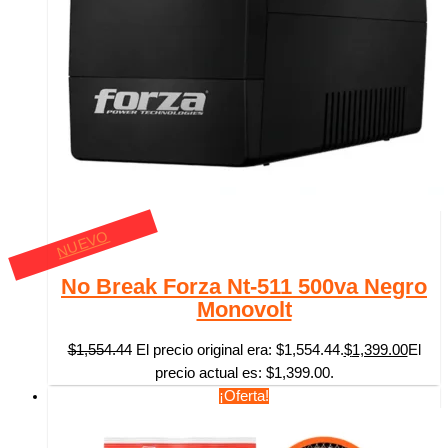
NUEVO
No Break Forza Nt-511 500va Negro
Monovolt
$
1,554.44
El precio original era: $1,554.44.
$
1,399.00
El
precio actual es: $1,399.00.
¡Oferta!