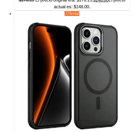
$
176.19
El precio original era: $176.19.
$
148.00
El precio
actual es: $148.00.
¡Oferta!