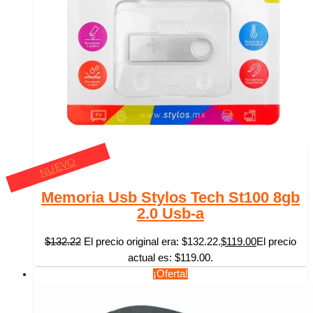
NUEVO
Memoria Usb Stylos Tech St100 8gb
2.0 Usb-a
$
132.22
El precio original era: $132.22.
$
119.00
El precio
actual es: $119.00.
¡Oferta!