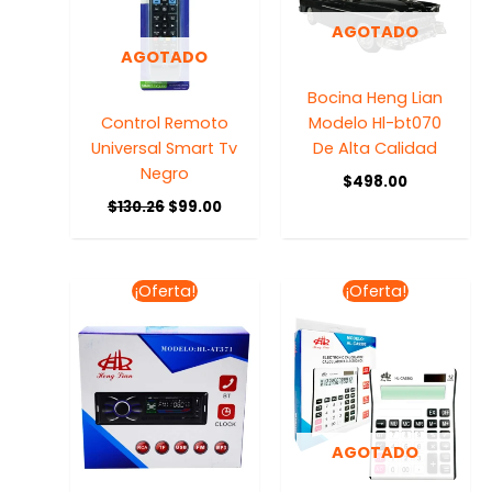
AGOTADO
AGOTADO
Bocina Heng Lian
Control Remoto
Modelo Hl-bt070
Universal Smart Tv
De Alta Calidad
Negro
$
498.00
$
130.26
$
99.00
El
El
El
El
¡Oferta!
¡Oferta!
precio
precio
precio
precio
original
actual
original
actual
era:
es:
era:
es:
$748.75.
$599.00.
$110.00.
$99.00.
AGOTADO