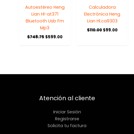
Autoestéreo Heng
Calculadora
Lian Hl-at371
Electrónica Heng
Bluetooth Usb Fm
Lian Hl.ca9303
Mp3
$
110.00
$
99.00
$
748.75
$
599.00
Atención al cliente
Iniciar Sesión
Registrarse
Solicita tu factura