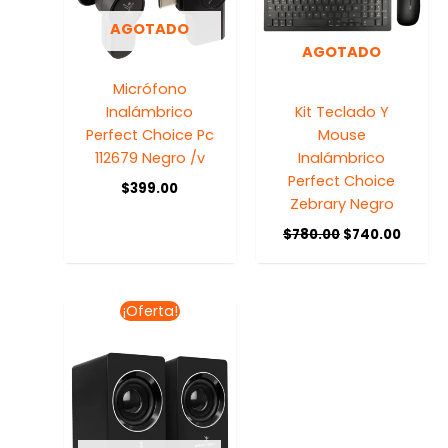
AGOTADO
AGOTADO
Micrófono
Inalámbrico
Kit Teclado Y
Perfect Choice Pc
Mouse
112679 Negro /v
Inalámbrico
Perfect Choice
$
399.00
Zebrary Negro
$
780.00
$
740.00
El
El
¡Oferta!
precio
precio
original
actual
era:
es:
$297.78.
$268.00.