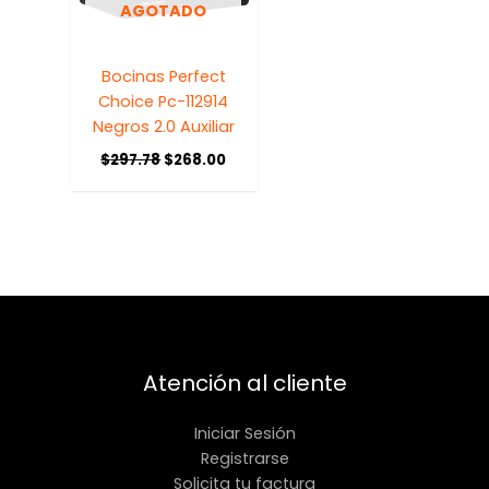
AGOTADO
Bocinas Perfect
Choice Pc-112914
Negros 2.0 Auxiliar
$
297.78
$
268.00
Atención al cliente
Iniciar Sesión
Registrarse
Solicita tu factura