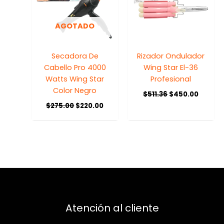
AGOTADO
Secadora De
Rizador Ondulador
Cabello Pro 4000
Wing Star El-36
Watts Wing Star
Profesional
Color Negro
$
511.36
$
450.00
$
275.00
$
220.00
Atención al cliente