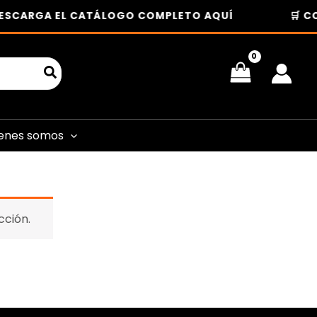
ESCARGA EL CATÁLOGO COMPLETO AQUÍ
🛒 CO
enes somos
cción.