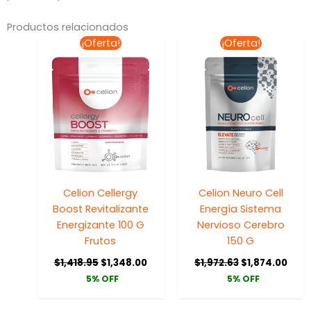
Productos relacionados
El
El
El
El
¡Oferta!
¡Oferta!
precio
precio
precio
prec
original
actual
original
actu
era:
es:
era:
es:
$1,418.95.
$1,348.00.
$1,972.63.
$1,8
Celion Cellergy
Celion Neuro Cell
Boost Revitalizante
Energía Sistema
Energizante 100 G
Nervioso Cerebro
Frutos
150 G
$
1,418.95
$
1,348.00
$
1,972.63
$
1,874.00
5% OFF
5% OFF