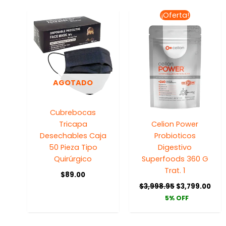
El
El
¡Oferta!
precio
pre
original
act
era:
es:
$3,998.95.
$3,7
AGOTADO
Cubrebocas
Tricapa
Celion Power
Desechables Caja
Probioticos
50 Pieza Tipo
Digestivo
Quirúrgico
Superfoods 360 G
Trat. 1
$
89.00
$
3,998.95
$
3,799.00
5% OFF