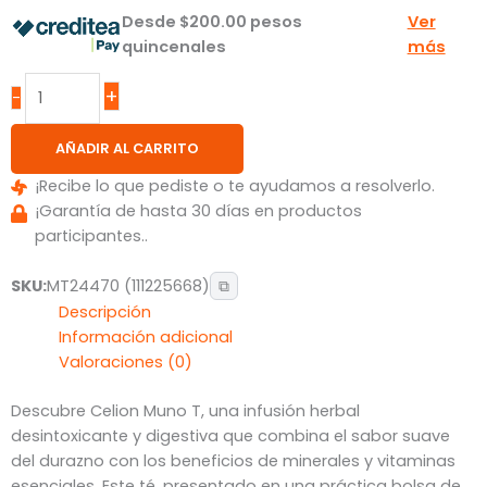
Desde
$
200.00
pesos
Ver
quincenales
más
+
-
AÑADIR AL CARRITO
¡Recibe lo que pediste o te ayudamos a resolverlo.
¡Garantía de hasta 30 días en productos
participantes..
SKU:
MT24470 (111225668)
⧉
Descripción
Información adicional
Valoraciones (0)
Descubre Celion Muno T, una infusión herbal
desintoxicante y digestiva que combina el sabor suave
del durazno con los beneficios de minerales y vitaminas
esenciales. Este té, presentado en una práctica bolsa de