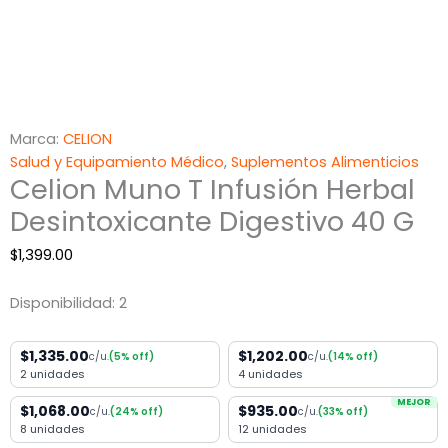
Marca:
CELION
Salud y Equipamiento Médico
,
Suplementos Alimenticios
Celion Muno T Infusión Herbal
Desintoxicante Digestivo 40 G
$
1,399.00
Disponibilidad:
2
$1,335.00
$1,202.00
c/u.
(5% off)
c/u.
(14% off)
2 unidades
4 unidades
MEJOR
$1,068.00
$935.00
c/u.
(24% off)
c/u.
(33% off)
8 unidades
12 unidades