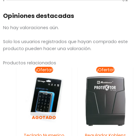
Opiniones destacadas
No hay valoraciones aún.
Solo los usuarios registrados que hayan comprado este
producto pueden hacer una valoración.
Productos relacionados
El
El
El
El
¡Oferta!
¡Oferta!
precio
precio
precio
preci
original
actual
original
actua
era:
es:
era:
es:
$238.00.
$154.00.
$630.53.
$599.
AGOTADO
Teclado Numerico
Regulador Koblenz