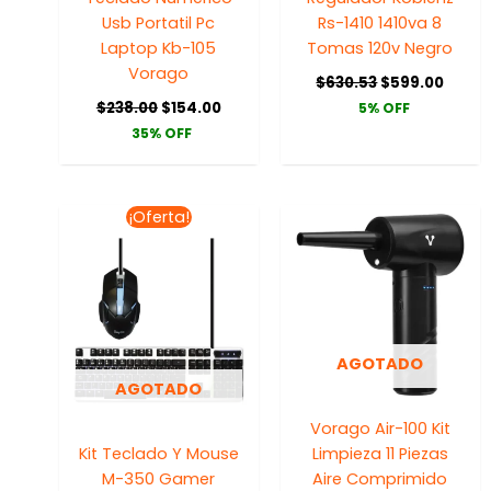
Usb Portatil Pc
Rs-1410 1410va 8
Laptop Kb-105
Tomas 120v Negro
Vorago
$
630.53
$
599.00
$
238.00
$
154.00
5% OFF
35% OFF
El
El
¡Oferta!
precio
precio
original
actual
era:
es:
$400.00.
$340.00.
AGOTADO
AGOTADO
Vorago Air-100 Kit
Kit Teclado Y Mouse
Limpieza 11 Piezas
M-350 Gamer
Aire Comprimido