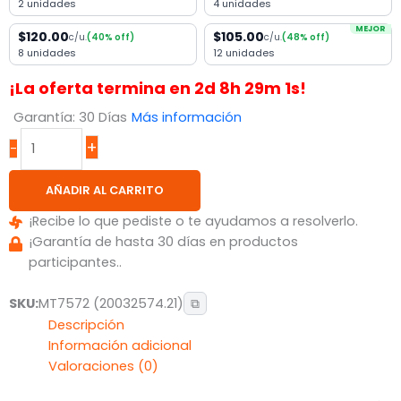
2 unidades
4 unidades
MEJOR
$120.00
$105.00
c/u.
(40% off)
c/u.
(48% off)
8 unidades
12 unidades
¡La oferta termina en
2
d
8
h
29
m
1
s!
Garantía: 30 Días
Más información
+
-
AÑADIR AL CARRITO
¡Recibe lo que pediste o te ayudamos a resolverlo.
¡Garantía de hasta 30 días en productos
participantes..
SKU:
MT7572 (20032574.21)
⧉
Descripción
Información adicional
Valoraciones (0)