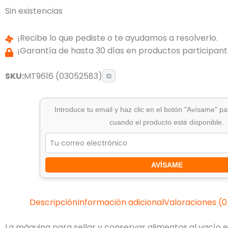
Sin existencias
¡Recibe lo que pediste o te ayudamos a resolverlo.
¡Garantía de hasta 30 días en productos participante
SKU:
MT9616 (03052583)
⧉
Introduce tu email y haz clic en el botón "Avísame" pa
cuando el producto esté disponible.
AVÍSAME
Descripción
Información adicional
Valoraciones (0
La máquina para sellar y conservar alimentos al vacío 