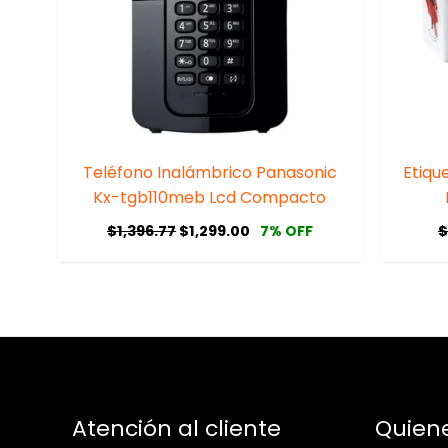
Teléfono Inalámbrico Panasonic
Etiqu
Kx-tgb110meb Lcd Compacto
$
1,396.77
$
1,299.00
7% OFF
Atención al cliente
Quien