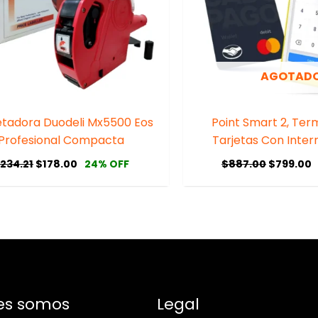
AGOTAD
etadora Duodeli Mx5500 Eos
Point Smart 2, Ter
Profesional Compacta
Tarjetas Con Inter
$
234.21
$
178.00
$
887.00
$
799.00
24% OFF
es somos
Legal