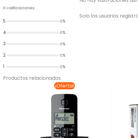
No hay valoraciones aún
0 calificaciones
Solo los usuarios regis
5
0%
4
0%
3
0%
2
0%
1
0%
Productos relacionados
El
El
¡Oferta!
precio
precio
original
actual
era:
es:
$1,396.77.
$1,299.00.