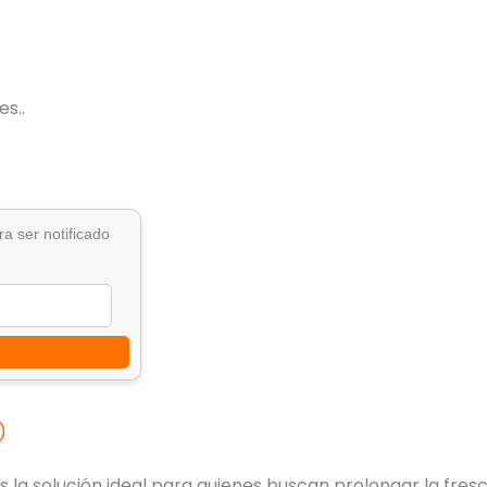
s..
ra ser notificado
)
es la solución ideal para quienes buscan prolongar la fre