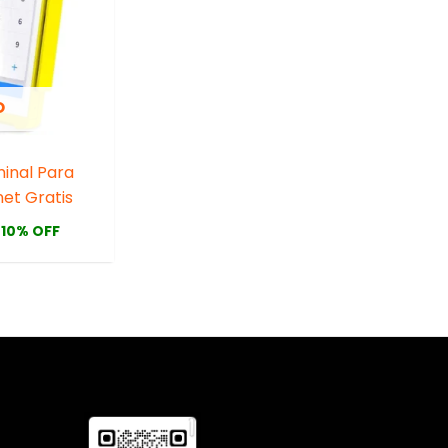
O
minal Para
net Gratis
10% OFF