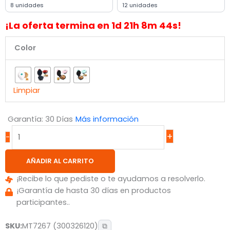
8 unidades
12 unidades
¡La oferta termina en
1
d
21
h
8
m
44
s!
Color
Limpiar
Garantía: 30 Días
Más información
+
-
AÑADIR AL CARRITO
¡Recibe lo que pediste o te ayudamos a resolverlo.
¡Garantía de hasta 30 días en productos
participantes..
SKU:
MT7267 (300326120)
⧉