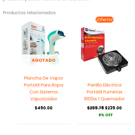
Productos relacionados
El
El
¡Oferta!
precio
preci
original
actua
era:
es:
$259.78.
$239.
AGOTADO
Plancha De Vapor
Portatil Para Ropa
Parrilla Eléctrica
Con Sistema
Portátil Fumetax
Vaporizador
1000w 1 Quemador
$
490.00
$
259.78
$
239.00
8% OFF