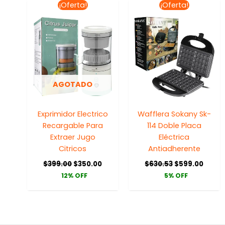
El
El
El
El
¡Oferta!
¡Oferta!
precio
precio
precio
preci
original
actual
original
actua
era:
es:
era:
es:
$399.00.
$350.00.
$630.53.
$599.
AGOTADO
Exprimidor Electrico
Wafflera Sokany Sk-
Recargable Para
114 Doble Placa
Extraer Jugo
Eléctrica
Citricos
Antiadherente
$
399.00
$
350.00
$
630.53
$
599.00
12% OFF
5% OFF