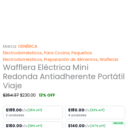
Marca:
GENÉRICA
Electrodomésticos
,
Para Cocina
,
Pequeños
Electrodomésticos
,
Preparación de Alimentos
,
Wafleras
Wafflera Eléctrica Mini
Redonda Antiadherente Portátil
Viaje
$
264.37
$
230.00
13% OFF
$199.00
$180.00
c/u.
(25% off)
c/u.
(32% off)
2 unidades
4 unidades
MEJOR
$160.00
$140.00
c/u.
(39% off)
c/u.
(47% off)