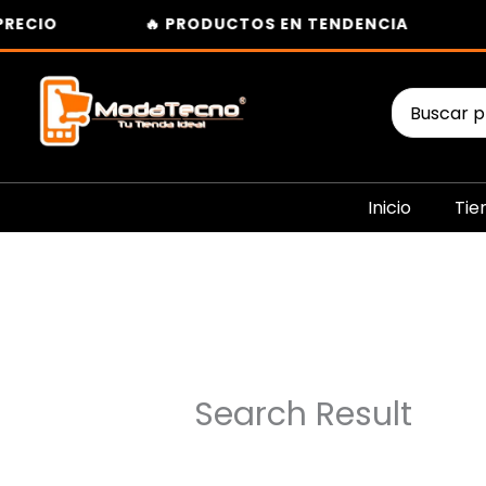
Ir
RECIO
🔥 PRODUCTOS EN TENDENCIA
al
contenido
Buscar
por:
Inicio
Tie
Search Result