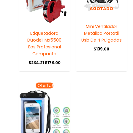
AGOTADO
Mini Ventilador
Etiquetadora
Metálico Portátil
Duodeli Mx5500
Usb De 4 Pulgadas
Eos Profesional
$
139.00
Compacta
$
234.21
$
178.00
El
El
¡Oferta!
precio
precio
original
actual
era:
es:
$48.00.
$39.00.