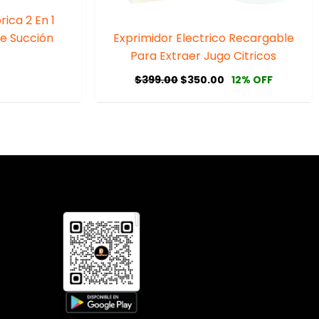
ica 2 En 1
te Succión
Exprimidor Electrico Recargable
Para Extraer Jugo Citricos
$
399.00
$
350.00
12% OFF