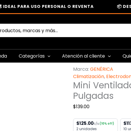
IDEAL PARA USO PERSONAL O REVENTA
📦 DESC
Mini
Ventilador
Metálico
Portátil
Usb
De
nda
Categorías
Atención al cliente
Qui
4
Pulgadas
Marca:
GENÉRICA
cantidad
Climatización
,
Electrodo
Mini Ventilad
Pulgadas
$
139.00
$125.00
$11
c/u.
(10% off)
2 unidades
10 