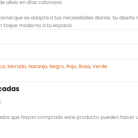
 alivio en días calurosos.
ional que se adapta a tus necesidades diarias. Su diseño m
n toque moderno a tu espacio.
co
,
Morado
,
Naranja
,
Negro
,
Rojo
,
Rosa
,
Verde
cadas
.
trados que hayan comprado este producto pueden hacer u