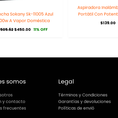
Aspiradora Inalámbr
ncha Sokany Sk-11005 Azul
Portátil Con Poten
600w A Vapor Doméstica
$
139.00
$
505.62
$
450.00
11% OFF
es somos
Legal
sotros
Términos y Condiciones
n y contacto
Garantías y devoluciones
s frecuentes
Políticas de envió