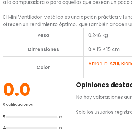
a la computadora o para aquellos que desean un poco de
El Mini Ventilador Metálico es una opción práctica y func
ofrecen un rendimiento óptimo, que también añaden u
Peso
0.248 kg
Dimensiones
8 × 15 × 15 cm
Amarillo
,
Azul
,
Blan
Color
0.0
Opiniones desta
No hay valoraciones aún
0 calificaciones
Solo los usuarios regis
5
0%
4
0%