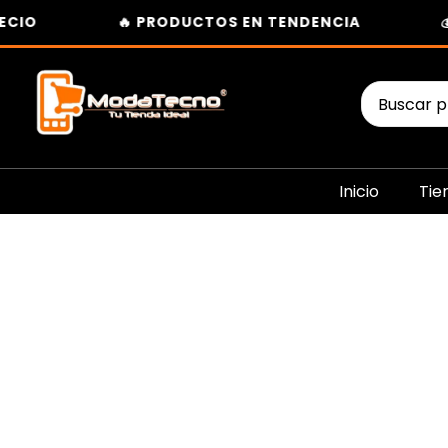
Ir
IO
🔥 PRODUCTOS EN TENDENCIA
💰 
al
contenido
Buscar
por:
Inicio
Tie