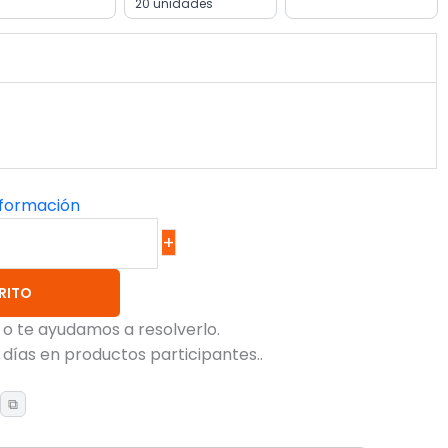
20 unidades
nformación
+
RITO
 o te ayudamos a resolverlo.
 días en productos participantes..
)
⧉