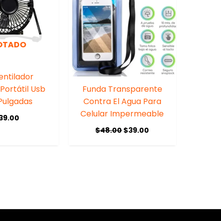
OTADO
entilador
Portátil Usb
Funda Transparente
Pulgadas
Contra El Agua Para
Celular Impermeable
39.00
$
48.00
$
39.00