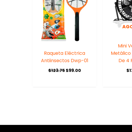
AG
Mini V
Raqueta Eléctrica
Metálico 
Antiinsectos Dwp-01
De 4 
$
123.75
$
99.00
$
1