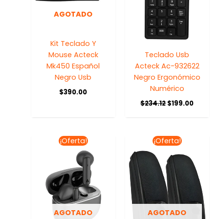
AGOTADO
Kit Teclado Y
Mouse Acteck
Teclado Usb
Mk450 Español
Acteck Ac-932622
Negro Usb
Negro Ergonómico
Numérico
$
390.00
$
234.12
$
199.00
El
El
El
El
¡Oferta!
¡Oferta!
precio
precio
precio
precio
original
actual
original
actua
era:
es:
era:
es:
$498.00.
$475.00.
$400.00.
$380.0
AGOTADO
AGOTADO