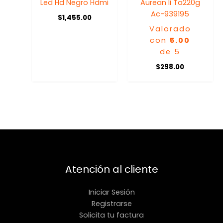
Led Hd Negro Hdmi
Aurean Ii Ta220g
Ac-939195
$
1,455.00
Valorado
con
5.00
de 5
$
298.00
Atención al cliente
Iniciar Sesión
Registrarse
Solicita tu factura