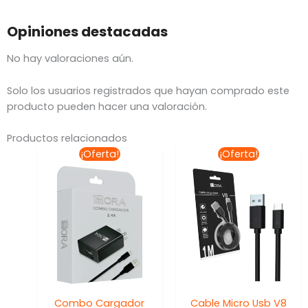
Opiniones destacadas
No hay valoraciones aún.
Solo los usuarios registrados que hayan comprado este
producto pueden hacer una valoración.
Productos relacionados
El
El
El
El
¡Oferta!
¡Oferta!
precio
precio
precio
precio
original
actual
original
actual
era:
es:
era:
es:
$150.00.
$99.00.
$109.86.
$78.00
Combo Cargador
Cable Micro Usb V8