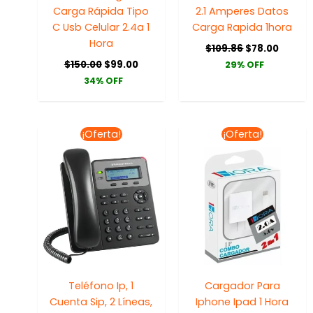
Carga Rápida Tipo
2.1 Amperes Datos
C Usb Celular 2.4a 1
Carga Rapida 1hora
Hora
$
109.86
$
78.00
$
150.00
$
99.00
29% OFF
34% OFF
El
El
El
El
¡Oferta!
¡Oferta!
precio
precio
precio
precio
original
actual
original
actual
era:
es:
era:
es:
$1,321.05.
$1,255.00.
$141.43.
$99.00
Teléfono Ip, 1
Cargador Para
Cuenta Sip, 2 Líneas,
Iphone Ipad 1 Hora