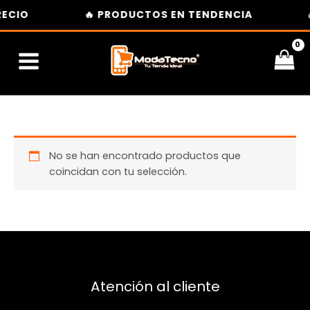
Ir
ECIO
🔥 PRODUCTOS EN TENDENCIA
al
contenido
No se han encontrado productos que
coincidan con tu selección.
Atención al cliente