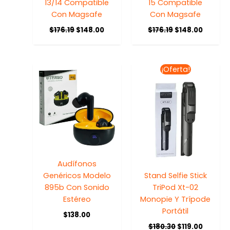
13/14 Compatible
15 Compatible
Con Magsafe
Con Magsafe
$
176.19
$
148.00
$
176.19
$
148.00
El
El
¡Oferta!
precio
precio
original
actual
era:
es:
$180.30.
$119.00.
Audífonos
Genéricos Modelo
Stand Selfie Stick
895b Con Sonido
TriPod Xt-02
Estéreo
Monopie Y Trípode
Portátil
$
138.00
$
180.30
$
119.00