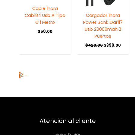
Cable 1hora
Cab184 Usb A Tipo
Cargador 1hora
C 1 Metro
Power Bank Gar117
Usb 20000mah 2
$
58.00
Puertos
$
420.00
$
399.00
1
2
→
Atención al cliente
Iniciar Sesión