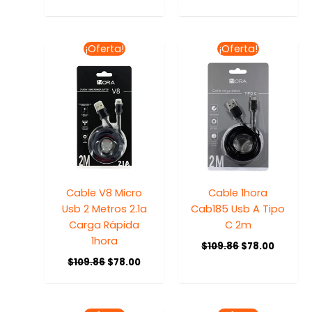
El
El
El
El
¡Oferta!
¡Oferta!
precio
precio
precio
precio
original
actual
original
actual
era:
es:
era:
es:
$109.86.
$78.00.
$109.86.
$78.00.
Cable V8 Micro
Cable 1hora
Usb 2 Metros 2.1a
Cab185 Usb A Tipo
Carga Rápida
C 2m
1hora
$
109.86
$
78.00
$
109.86
$
78.00