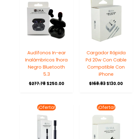
era:
es:
era:
es:
$277.78.
$250.00.
$168.83.
$130.00
Audífonos In-ear
Cargador Rápida
Inalámbricos 1hora
Pd 20w Con Cable
Negro Bluetooth
Compatible Con
5.3
iPhone
$
277.78
$
250.00
$
168.83
$
130.00
El
El
El
El
¡Oferta!
¡Oferta!
precio
precio
precio
precio
original
actual
original
actual
era:
es:
era:
es:
$97.78.
$88.00.
$97.78.
$79.00.