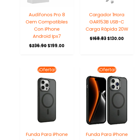
Audífonos Pro 8
Cargador 1Hora
Oem Compatibles
GAR153B USB-C
Con iPhone
Carga Rápida 20W
Android Ipx7
$
168.83
$
130.00
$
236.90
$
199.00
El
El
El
El
¡Oferta!
¡Oferta!
precio
precio
precio
precio
original
actual
original
actual
era:
es:
era:
es:
$176.19.
$148.00.
$176.19.
$148.00
Funda Para iPhone
Funda Para iPhone