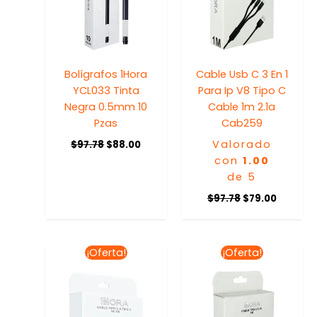
Bolígrafos 1Hora
Cable Usb C 3 En 1
YCL033 Tinta
Para Ip V8 Tipo C
Negra 0.5mm 10
Cable 1m 2.1a
Pzas
Cab259
Valorado
$
97.78
$
88.00
con
1.00
de 5
$
97.78
$
79.00
El
El
El
El
¡Oferta!
¡Oferta!
precio
precio
precio
precio
original
actual
original
actual
era:
es:
era:
es:
$64.44.
$58.00.
$81.69.
$58.00.