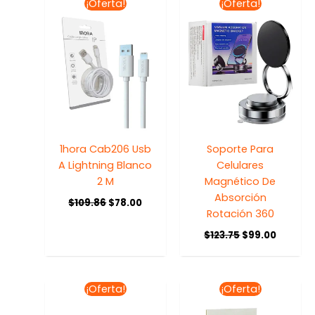
El
El
El
El
¡Oferta!
¡Oferta!
precio
precio
precio
precio
original
actual
original
actual
era:
es:
era:
es:
$109.86.
$78.00.
$123.75.
$99.00.
1hora Cab206 Usb
Soporte Para
A Lightning Blanco
Celulares
2 M
Magnético De
Absorción
$
109.86
$
78.00
Rotación 360
$
123.75
$
99.00
El
El
El
El
¡Oferta!
¡Oferta!
precio
precio
precio
precio
original
actual
original
actual