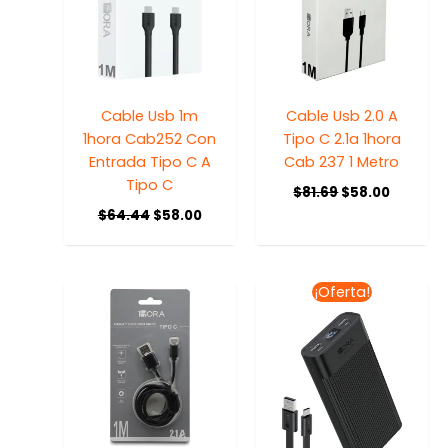
Cable Usb 1m
Cable Usb 2.0 A
1hora Cab252 Con
Tipo C 2.1a 1hora
Entrada Tipo C A
Cab 237 1 Metro
Tipo C
$
81.69
$
58.00
$
64.44
$
58.00
El
El
¡Oferta!
precio
precio
original
actua
era:
es:
$420.00.
$399.0