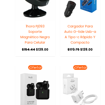
1hora Pj093
Cargador Para
Soporte
Auto G-tide Usb-a
Magnético Negro
A Tipo-c Rápido Y
Para Celular
Compacto
$
154.44
$
139.00
$
173.75
$
139.00
El
El
El
El
¡Oferta!
¡Oferta!
precio
precio
precio
precio
original
actual
original
actual
era:
es:
era:
es:
$236.90.
$199.00.
$168.83.
$130.00