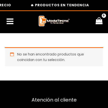
Ir
RECIO
🔥 PRODUCTOS EN TENDENCIA
al
contenido
No se han encontrado productos que
coincidan con tu selección.
Atención al cliente