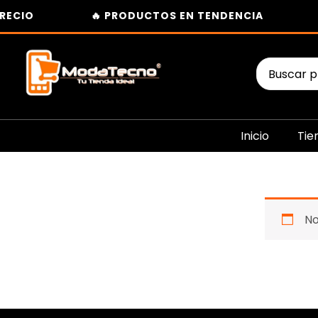
Ir
RECIO
🔥 PRODUCTOS EN TENDENCIA
al
contenido
Buscar
por:
Inicio
Tie
No