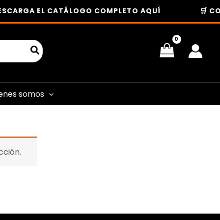
ESCARGA EL CATÁLOGO COMPLETO AQUÍ
🛒 CO
enes somos
cción.