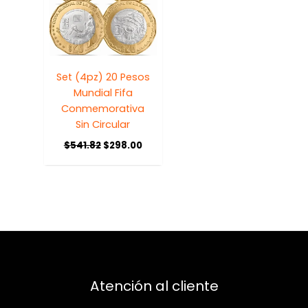
Set (4pz) 20 Pesos
Mundial Fifa
Conmemorativa
Sin Circular
$
541.82
$
298.00
Atención al cliente