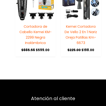
Cortadora de
Kemei Cortadora
Cabello Kemei KM-
De Vello 2 En 1 Nariz
2299 Negra
Oreja Patillas Km-
Inalámbrica
6673
$
665.56
$
599.00
$
225.00
$
198.00
Atención al cliente