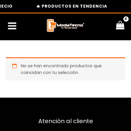
Ir
RECIO
🔥 PRODUCTOS EN TENDENCIA
al
contenido
No se han encontrado productos que
coincidan con tu selección.
Atención al cliente