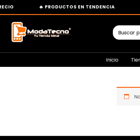
Ir
ECIO
🔥 PRODUCTOS EN TENDENCIA

al
contenido
Buscar
por:
Inicio
Tie
No