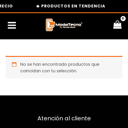
Ir
RECIO
🔥 PRODUCTOS EN TENDENCIA
al
contenido
No se han encontrado productos que
coincidan con tu selección.
Atención al cliente