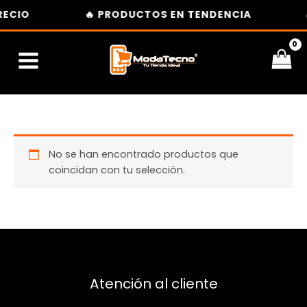
Ir
RECIO
🔥 PRODUCTOS EN TENDENCIA
al
contenido
No se han encontrado productos que
coincidan con tu selección.
Atención al cliente