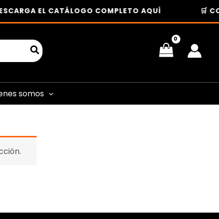
ESCARGA EL CATÁLOGO COMPLETO AQUÍ
🛒 CO
enes somos
cción.