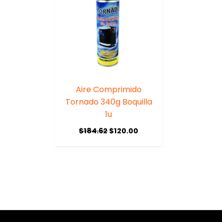
Aire Comprimido
Tornado 340g Boquilla
1u
$
184.62
$
120.00