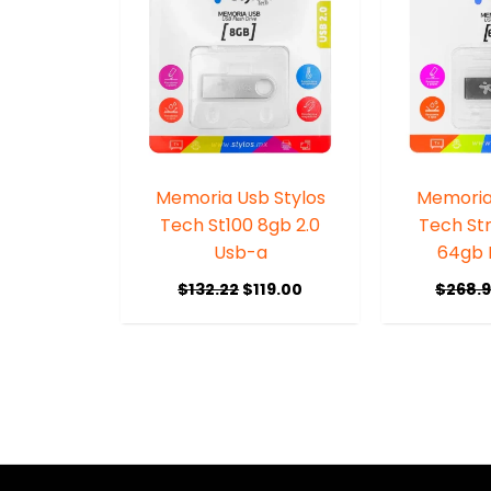
Memoria Usb Stylos
Memoria
Tech St100 8gb 2.0
Tech St
Usb-a
64gb 
$
132.22
$
119.00
$
268.