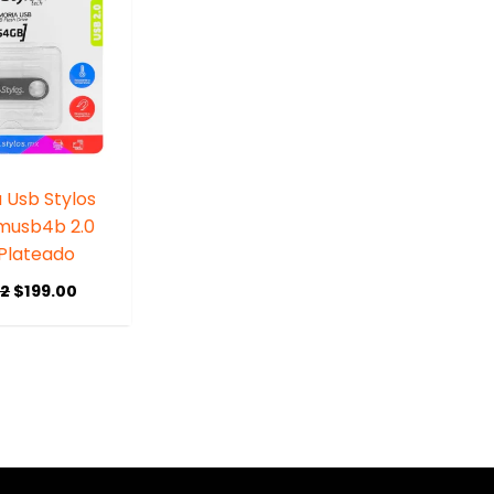
 Usb Stylos
musb4b 2.0
Plateado
92
$
199.00