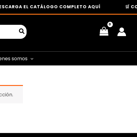
ESCARGA EL CATÁLOGO COMPLETO AQUÍ
🛒 CO
enes somos
cción.