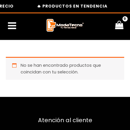
Ir
RECIO
🔥 PRODUCTOS EN TENDENCIA
al
contenido
No se han encontrado productos que
coincidan con tu selección.
Atención al cliente