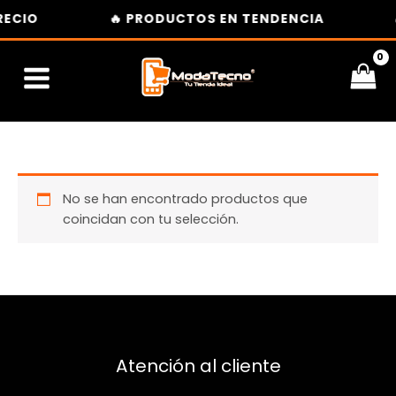
Ir
RECIO
🔥 PRODUCTOS EN TENDENCIA
al
contenido
No se han encontrado productos que
coincidan con tu selección.
Atención al cliente