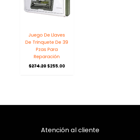
Juego De Llaves
De Trinquete De 39
Pzas Para
Reparación
$
274.20
$
255.00
Atención al cliente