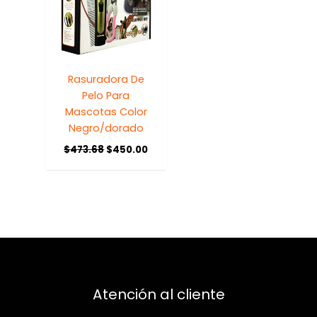
Rasuradora De
Pelo Para
Mascotas Color
Negro/dorado
$
473.68
$
450.00
Atención al cliente