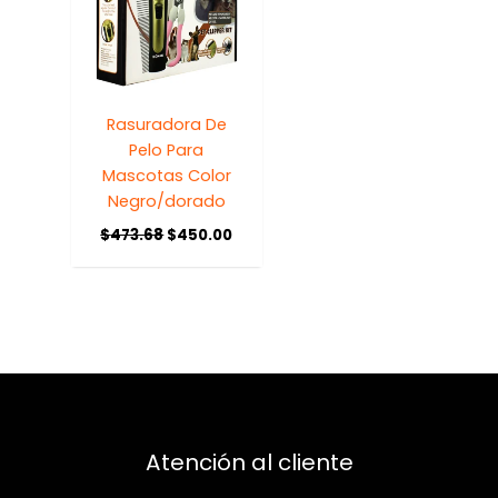
Rasuradora De
Pelo Para
Mascotas Color
Negro/dorado
$
473.68
$
450.00
Atención al cliente