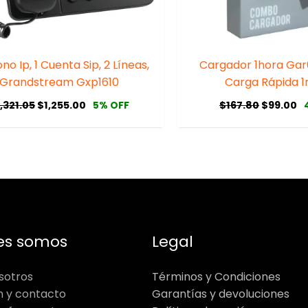
no Ip, 1 Cuenta Sip, 2 Líneas,
Cargador 1hora Ga
Grandstream Gxp1610
Carga Rápida 1
1,321.05
$
1,255.00
$
167.80
$
99.00
5% OFF
es somos
Legal
sotros
Términos y Condiciones
n y contacto
Garantías y devoluciones