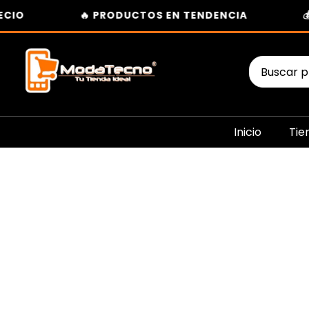
Ir
O
🔥 PRODUCTOS EN TENDENCIA
💰 I
al
contenido
Buscar
por:
Inicio
Tie