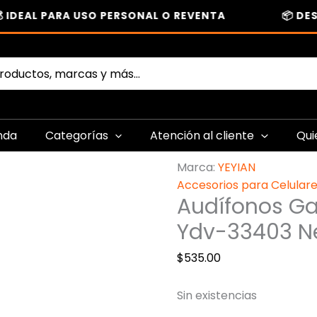
DEAL PARA USO PERSONAL O REVENTA
📦 DESC
nda
Categorías
Atención al cliente
Qui
Marca:
YEYIAN
Accesorios para Celular
Audífonos Ga
Ydv-33403 N
$
535.00
Sin existencias