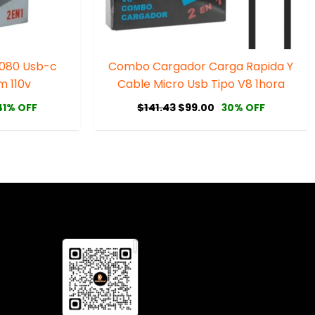
r080 Usb-c
Combo Cargador Carga Rapida Y
m 110v
Cable Micro Usb Tipo V8 1hora
$
141.43
$
99.00
41% OFF
30% OFF