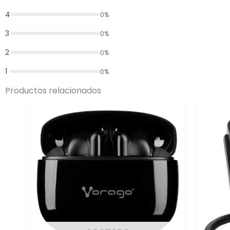
4
0%
3
0%
2
0%
1
0%
Productos relacionados