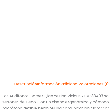
Descripción
Información adicional
Valoraciones (0
Los Audífonos Gamer Qian YeYian Vicious YDV-33403 son
sesiones de juego. Con un diseño ergonómico y cómodo, e
micrófono flexible permite una comunicación clara y pre