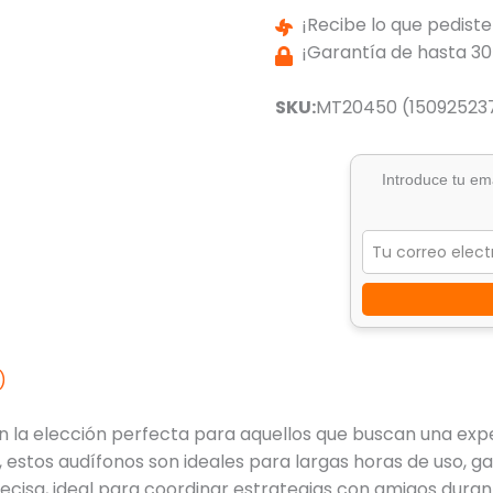
¡Recibe lo que pediste
¡Garantía de hasta 30
SKU:
MT20450 (150925237
Introduce tu ema
)
 la elección perfecta para aquellos que buscan una exper
stos audífonos son ideales para largas horas de uso, gar
cisa, ideal para coordinar estrategias con amigos durant