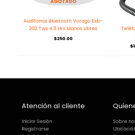
AGOTADO
Audífonos Bluetooth Vorago Esb-
202 Tws 4.5 Hrs Manos Libres
Teléfo
$
250.00
$
Atención al cliente
Quien
Iniciar Sesión
Sobre no
Registrarse
Ubicació