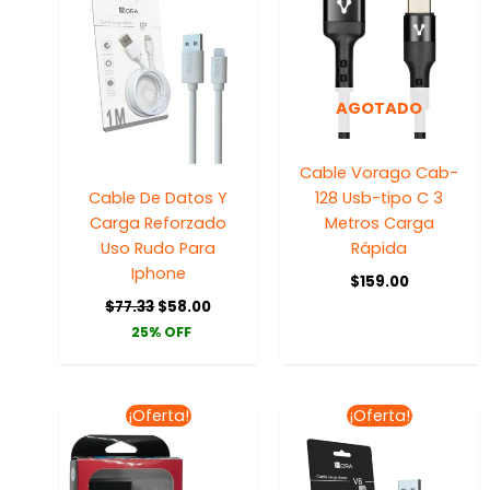
era:
es:
$77.33.
$58.00.
AGOTADO
Cable Vorago Cab-
Cable De Datos Y
128 Usb-tipo C 3
Carga Reforzado
Metros Carga
Uso Rudo Para
Rápida
Iphone
$
159.00
$
77.33
$
58.00
25% OFF
El
El
El
El
¡Oferta!
¡Oferta!
precio
precio
precio
precio
original
actual
original
actual
era:
es:
era:
es:
$141.43.
$99.00.
$109.86.
$78.00