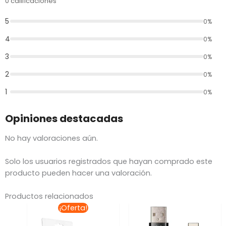
0 calificaciones
5
0%
4
0%
3
0%
2
0%
1
0%
Opiniones destacadas
No hay valoraciones aún.
Solo los usuarios registrados que hayan comprado este
producto pueden hacer una valoración.
Productos relacionados
El
El
¡Oferta!
precio
precio
original
actual