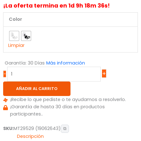
¡La oferta termina en
1
d
9
h
18
m
36
s!
Color
Limpiar
Garantía: 30 Días
Más información
+
-
AÑADIR AL CARRITO
¡Recibe lo que pediste o te ayudamos a resolverlo.
¡Garantía de hasta 30 días en productos
participantes..
SKU:
MT29529 (19062643)
⧉
Descripción