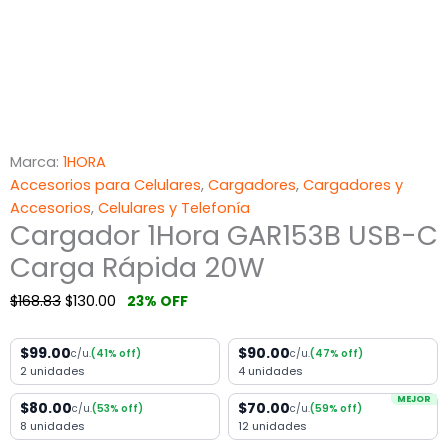
Marca:
1HORA
Accesorios para Celulares
,
Cargadores
,
Cargadores y
Accesorios
,
Celulares y Telefonía
Cargador 1Hora GAR153B USB-C
Carga Rápida 20W
$
168.83
$
130.00
23% OFF
$99.00
$90.00
c/u.
(41% off)
c/u.
(47% off)
2 unidades
4 unidades
MEJOR
$80.00
$70.00
c/u.
(53% off)
c/u.
(59% off)
8 unidades
12 unidades