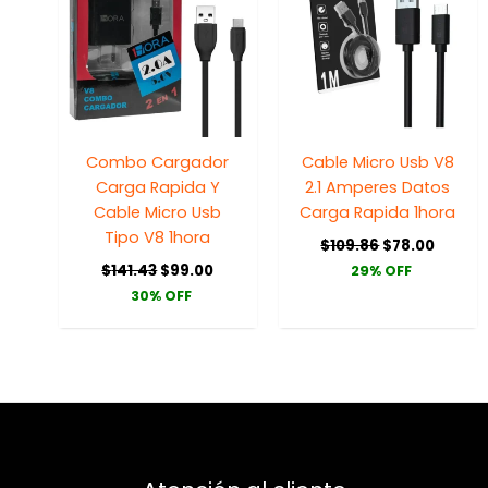
Combo Cargador
Cable Micro Usb V8
Carga Rapida Y
2.1 Amperes Datos
Cable Micro Usb
Carga Rapida 1hora
Tipo V8 1hora
$
109.86
$
78.00
$
141.43
$
99.00
29% OFF
30% OFF