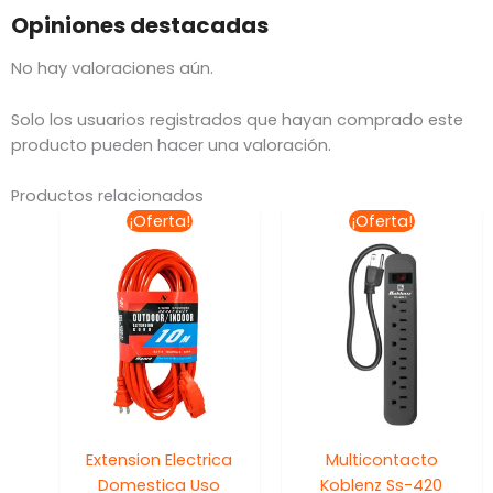
Opiniones destacadas
No hay valoraciones aún.
Solo los usuarios registrados que hayan comprado este
producto pueden hacer una valoración.
Productos relacionados
El
El
El
El
¡Oferta!
¡Oferta!
precio
precio
precio
preci
original
actual
original
actua
era:
es:
era:
es:
$217.65.
$148.00.
$287.95.
$239.
Extension Electrica
Multicontacto
Domestica Uso
Koblenz Ss-420