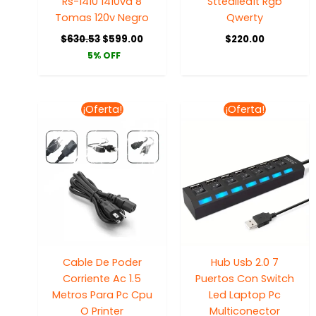
Rs-1410 1410va 8
Sttealled1t Rgb
Tomas 120v Negro
Qwerty
$
630.53
$
599.00
$
220.00
5% OFF
El
El
El
El
¡Oferta!
¡Oferta!
precio
precio
precio
precio
original
actual
original
actua
era:
es:
era:
es:
$79.71.
$55.00.
$138.89.
$125.0
Cable De Poder
Hub Usb 2.0 7
Corriente Ac 1.5
Puertos Con Switch
Metros Para Pc Cpu
Led Laptop Pc
O Printer
Multiconector