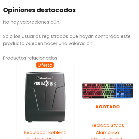
Opiniones destacadas
No hay valoraciones aún.
Solo los usuarios registrados que hayan comprado este
producto pueden hacer una valoración.
Productos relacionados
El
El
¡Oferta!
precio
precio
original
actual
era:
es:
$630.53.
$599.00.
AGOTADO
Teclado Stylos
Regulador Koblenz
Alámbrico