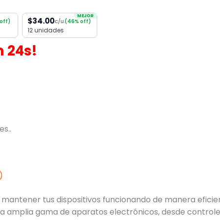
MEJOR
$34.00
c/u.
off)
(46% off)
12 unidades
m
24
s!
s..
)
ara mantener tus dispositivos funcionando de manera efic
a amplia gama de aparatos electrónicos, desde controles 