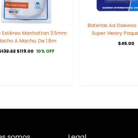
Baterias Aa Daewoo P
e Estéreo Manhattan 3.5mm
Super Heavy Paque
acho A Macho, De 1.8m
$
45.00
$
132.22
$
119.00
10% OFF
es somos
Legal