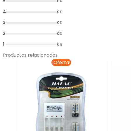
5
0%
4
0%
3
0%
2
0%
1
0%
Productos relacionados
El
El
¡Oferta!
precio
precio
original
actual
era:
es:
$244.44.
$220.00.