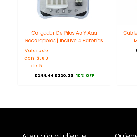
Cargador De Pilas Aa Y Aaa
Cabl
Recargables | Incluye 4 Baterías
M
Valorado
con
5.00
de 5
$
244.44
$
220.00
10% OFF
Atención al cliente
Quien