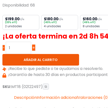
Disponibilidad:
68
$199.00
$180.00
$160.00
c/u.
c/u.
c/u.
(33% off)
(40% off)
(46% off)
2 unidades
4 unidades
8 unidades
¡La oferta termina en
2
d
8
h
5
+
-
AÑADIR AL CARRITO
¡Recibe lo que pediste o te ayudamos a resolverlo.
¡Garantía de hasta 30 días en productos participante
SKU:
MT18 (02122497)
⧉
Descripción
Información adicional
Valoraciones (0