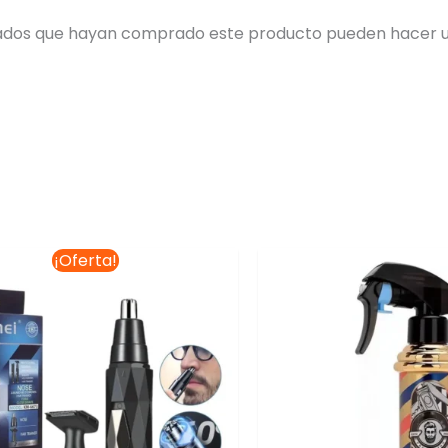
trados que hayan comprado este producto pueden hacer u
El
El
¡Oferta!
precio
precio
original
actual
era:
es:
$225.00.
$198.00.