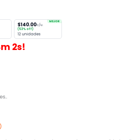
MEJOR
$140.00
c/u.
(53% off)
12 unidades
4
m
2
s!
s..
)