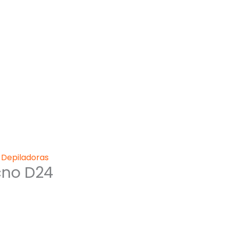
,
Depiladoras
cno D24