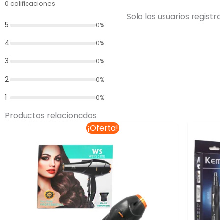
0 calificaciones
Solo los usuarios regis
5
0%
4
0%
3
0%
2
0%
1
0%
Productos relacionados
El
El
¡Oferta!
precio
precio
original
actual
era:
es:
$275.00.
$220.00.