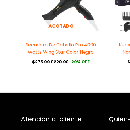
AGOTADO
Secadora De Cabello Pro 4000
Keme
Watts Wing Star Color Negro
Nar
$
275.00
$
220.00
20% OFF
Atención al cliente
Quien