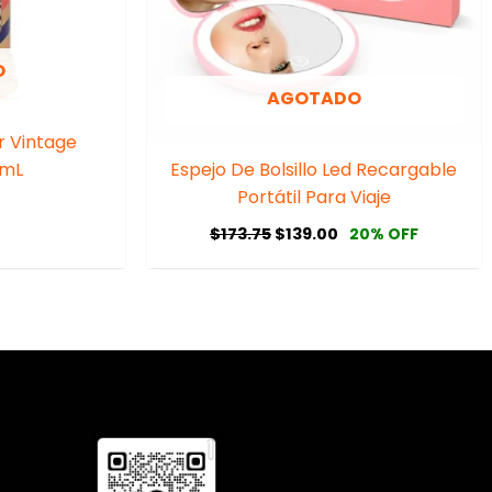
O
AGOTADO
r Vintage
0mL
Espejo De Bolsillo Led Recargable
Portátil Para Viaje
$
173.75
$
139.00
20% OFF