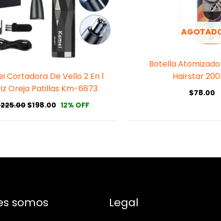
AGOTAD
Botella Atomizado
i Cortadora De Vello 2 En 1
Hairstar 20
iz Oreja Patillas Km-6673
$
78.00
$
225.00
$
198.00
12% OFF
es somos
Legal