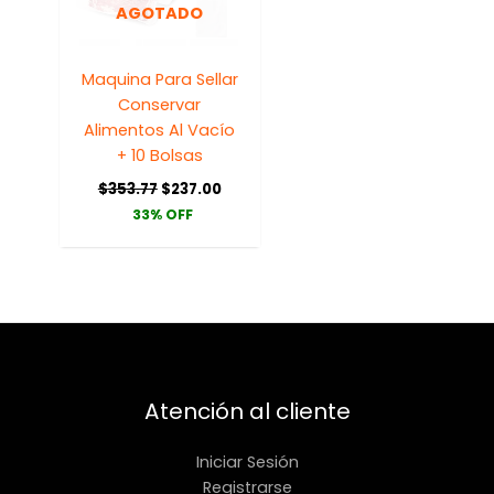
AGOTADO
Maquina Para Sellar
Conservar
Alimentos Al Vacío
+ 10 Bolsas
$
353.77
$
237.00
33% OFF
Atención al cliente
Iniciar Sesión
Registrarse