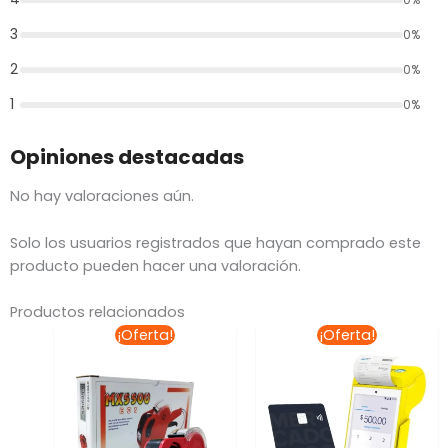
3
0%
2
0%
1
0%
Opiniones destacadas
No hay valoraciones aún.
Solo los usuarios registrados que hayan comprado este
producto pueden hacer una valoración.
Productos relacionados
El
El
El
El
¡Oferta!
¡Oferta!
precio
precio
precio
preci
original
actual
original
actua
era:
es:
era:
es:
$234.21.
$178.00.
$887.00.
$799.