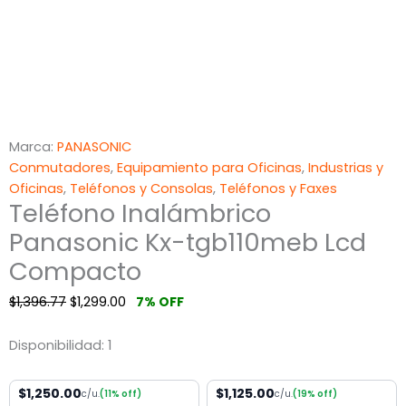
Marca:
PANASONIC
Conmutadores
,
Equipamiento para Oficinas
,
Industrias y
Oficinas
,
Teléfonos y Consolas
,
Teléfonos y Faxes
Teléfono Inalámbrico
Panasonic Kx-tgb110meb Lcd
Compacto
$
1,396.77
$
1,299.00
7% OFF
Disponibilidad:
1
$1,250.00
$1,125.00
c/u.
(11% off)
c/u.
(19% off)