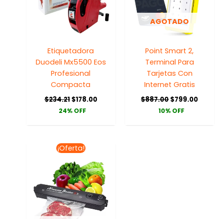
AGOTADO
Etiquetadora
Point Smart 2,
Duodeli Mx5500 Eos
Terminal Para
Profesional
Tarjetas Con
Compacta
Internet Gratis
$
234.21
$
178.00
$
887.00
$
799.00
24% OFF
10% OFF
El
El
¡Oferta!
precio
precio
original
actual
era:
es:
$353.77.
$237.00.