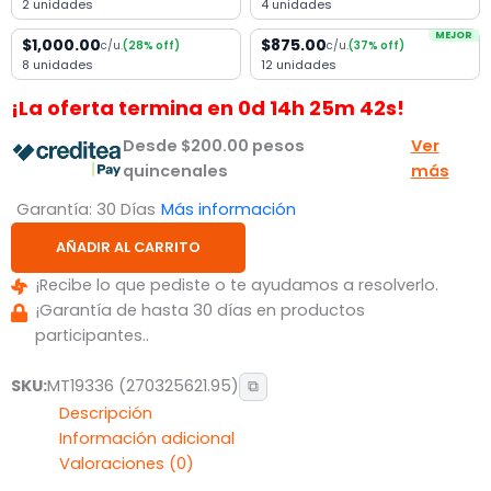
2 unidades
4 unidades
MEJOR
$1,000.00
$875.00
c/u.
(28% off)
c/u.
(37% off)
8 unidades
12 unidades
¡La oferta termina en
0
d
14
h
25
m
42
s!
Desde
$
200.00
pesos
Ver
quincenales
más
Garantía: 30 Días
Más información
AÑADIR AL CARRITO
¡Recibe lo que pediste o te ayudamos a resolverlo.
¡Garantía de hasta 30 días en productos
participantes..
SKU:
MT19336 (270325621.95)
⧉
Descripción
Información adicional
Valoraciones (0)