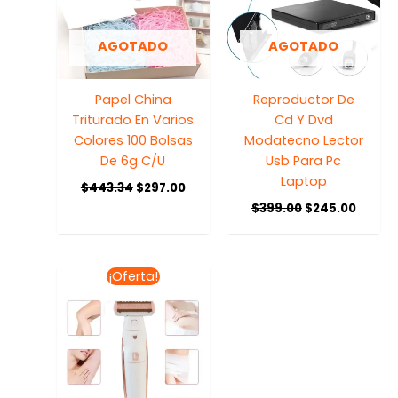
AGOTADO
AGOTADO
Papel China
Reproductor De
Triturado En Varios
Cd Y Dvd
Colores 100 Bolsas
Modatecno Lector
De 6g C/U
Usb Para Pc
Laptop
$
443.34
$
297.00
$
399.00
$
245.00
El
El
¡Oferta!
precio
precio
original
actual
era:
es:
$298.75.
$239.00.