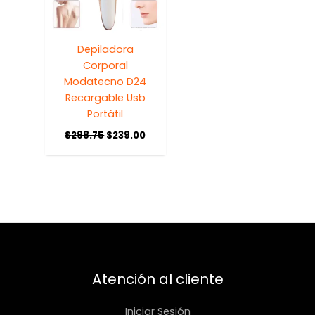
Depiladora
Corporal
Modatecno D24
Recargable Usb
Portátil
$
298.75
$
239.00
Atención al cliente
Iniciar Sesión