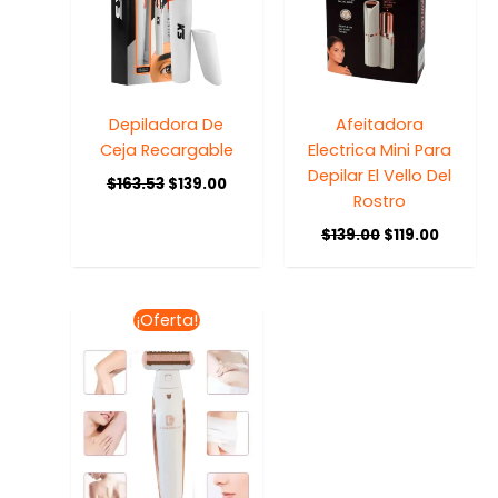
Depiladora De
Afeitadora
Ceja Recargable
Electrica Mini Para
Depilar El Vello Del
$
163.53
$
139.00
Rostro
$
139.00
$
119.00
El
El
¡Oferta!
precio
precio
original
actual
era:
es:
$298.75.
$239.00.