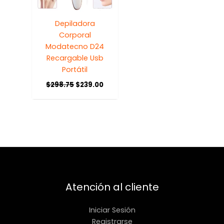
Depiladora
Corporal
Modatecno D24
Recargable Usb
Portátil
$
298.75
$
239.00
Atención al cliente
Iniciar Sesión
Registrarse