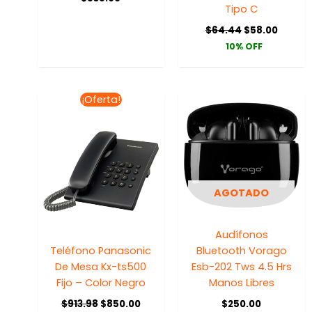
Tipo C
$
64.44
$
58.00
10% OFF
El
El
¡Oferta!
precio
precio
original
actual
era:
es:
$913.98.
$850.00.
AGOTADO
Audífonos
Teléfono Panasonic
Bluetooth Vorago
De Mesa Kx-ts500
Esb-202 Tws 4.5 Hrs
Fijo – Color Negro
Manos Libres
$
913.98
$
850.00
$
250.00