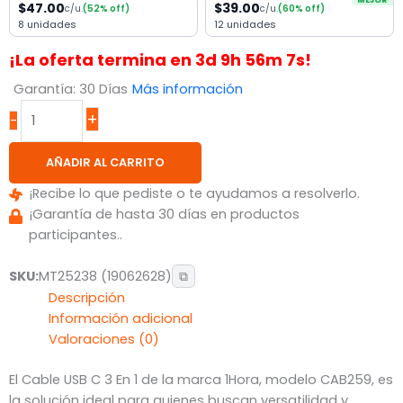
$47.00
$39.00
c/u.
(52% off)
c/u.
(60% off)
8 unidades
12 unidades
¡La oferta termina en
3
d
9
h
56
m
7
s!
Garantía: 30 Días
Más información
+
-
AÑADIR AL CARRITO
¡Recibe lo que pediste o te ayudamos a resolverlo.
¡Garantía de hasta 30 días en productos
participantes..
SKU:
MT25238 (19062628)
⧉
Descripción
Información adicional
Valoraciones (0)
El Cable USB C 3 En 1 de la marca 1Hora, modelo CAB259, es
la solución ideal para quienes buscan versatilidad y