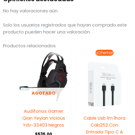
No hay valoraciones aún.
Solo los usuarios registrados que hayan comprado este
producto pueden hacer una valoración.
Productos relacionados
El
El
¡Oferta!
precio
precio
original
actual
era:
es:
$64.44.
$58.00
AGOTADO
Audífonos Gamer
Qian Yeyian Vicious
Cable Usb 1m 1hora
Ydv-33403 Negros
Cab252 Con
Entrada Tipo C A
$
535.00