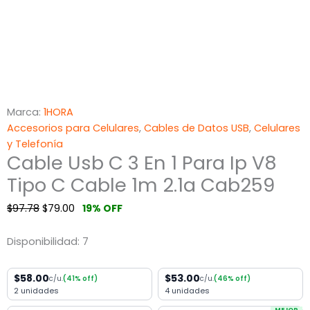
Marca:
1HORA
Accesorios para Celulares
,
Cables de Datos USB
,
Celulares
y Telefonía
Cable Usb C 3 En 1 Para Ip V8
Tipo C Cable 1m 2.1a Cab259
$
97.78
$
79.00
19% OFF
Disponibilidad:
7
$58.00
$53.00
c/u.
(41% off)
c/u.
(46% off)
2 unidades
4 unidades
MEJOR