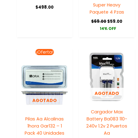
Super Heavy
$
498.00
Paquete 4 Pzas
$
69.00
$
59.00
14% OFF
El
El
¡Oferta!
precio
precio
original
actual
era:
es:
$312.50.
$250.00.
AGOTADO
AGOTADO
Cargador Max
Pilas Aa Alcalinas
Battery Ba083 110-
1hora Gar132 – 1
240v 1.2v 2 Puertos
Pack 40 Unidades
Aa