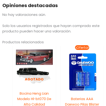
Opiniones destacadas
No hay valoraciones aún.
Solo los usuarios registrados que hayan comprado este
producto pueden hacer una valoración.
Productos relacionados
El
El
¡Oferta!
precio
precio
original
actual
era:
es:
$69.00.
$59.00
AGOTADO
Bocina Heng Lian
Modelo Hl-bt070 De
Baterias AAA
Alta Calidad
Daewoo Pilas Blister