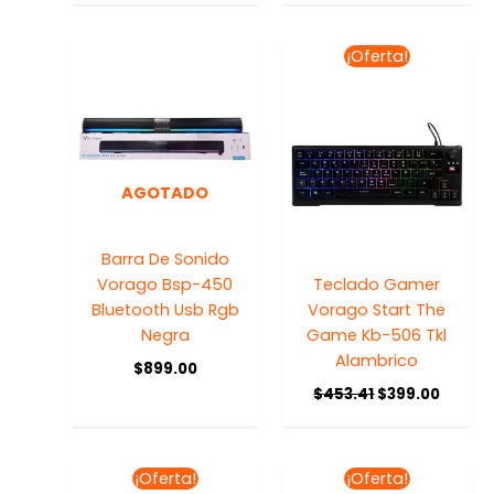
El
El
¡Oferta!
precio
precio
original
actual
era:
es:
$453.41.
$399.0
AGOTADO
Barra De Sonido
Vorago Bsp-450
Teclado Gamer
Bluetooth Usb Rgb
Vorago Start The
Negra
Game Kb-506 Tkl
Alambrico
$
899.00
$
453.41
$
399.00
El
El
El
El
¡Oferta!
¡Oferta!
precio
precio
precio
precio