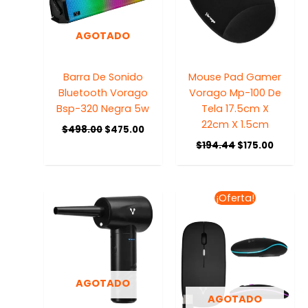
AGOTADO
Barra De Sonido
Mouse Pad Gamer
Bluetooth Vorago
Vorago Mp-100 De
Bsp-320 Negra 5w
Tela 17.5cm X
22cm X 1.5cm
$
498.00
$
475.00
$
194.44
$
175.00
El
El
¡Oferta!
precio
precio
original
actual
era:
es:
$250.00.
$237.0
AGOTADO
AGOTADO