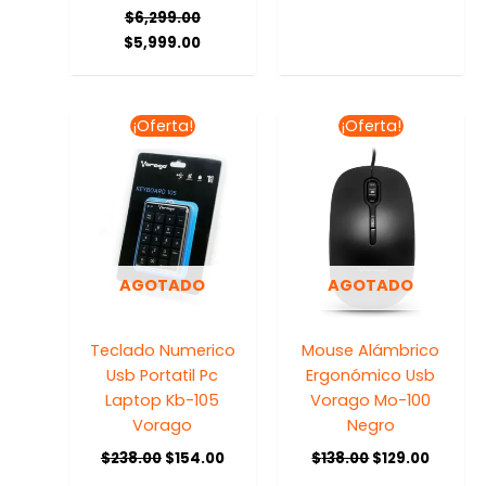
$
6,299.00
$
5,999.00
El
El
El
El
¡Oferta!
¡Oferta!
precio
precio
precio
precio
original
actual
original
actual
era:
es:
era:
es:
$238.00.
$154.00.
$138.00.
$129.00
AGOTADO
AGOTADO
Teclado Numerico
Mouse Alámbrico
Usb Portatil Pc
Ergonómico Usb
Laptop Kb-105
Vorago Mo-100
Vorago
Negro
$
238.00
$
154.00
$
138.00
$
129.00