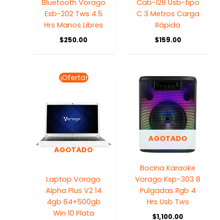
Bluetooth Vorago
Cab-128 Usb-tipo
Esb-202 Tws 4.5
C 3 Metros Carga
Hrs Manos Libres
Rápida
$
250.00
$
159.00
El
El
¡Oferta!
precio
precio
original
actual
era:
es:
$6,299.00.
$5,999.00.
AGOTADO
AGOTADO
Bocina Karaoke
Laptop Vorago
Vorago Ksp-303 8
Alpha Plus V2 14
Pulgadas Rgb 4
4gb 64+500gb
Hrs Usb Tws
Win 10 Plata
$
1,100.00