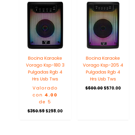
original
actual
original
actua
era:
es:
era:
es:
$350.59.
$298.00.
$600.00.
$570.0
Bocina Karaoke
Bocina Karaoke
Vorago Ksp-180 3
Vorago Ksp-205 4
Pulgadas Rgb 4
Pulgadas Rgb 4
Hrs Usb Tws
Hrs Usb Tws
Valorado
$
600.00
$
570.00
con
4.00
de 5
$
350.59
$
298.00