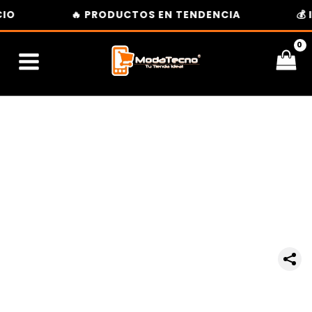
Ir
IO
🔥 PRODUCTOS EN TENDENCIA
💰 
al
contenido