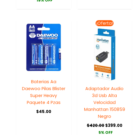
19% OFF
El
El
¡Oferta!
precio
preci
original
actua
era:
es:
$420.00.
$399.
Baterias Aa
Daewoo Pilas Blister
Adaptador Audio
Super Heavy
3d Usb Alta
Paquete 4 Pzas
Velocidad
Manhattan 150859
$
45.00
Negro
$
420.00
$
399.00
5% OFF