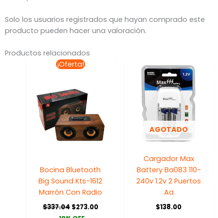
Solo los usuarios registrados que hayan comprado este
producto pueden hacer una valoración.
Productos relacionados
El
El
¡Oferta!
precio
precio
original
actual
era:
es:
$337.04.
$273.00.
AGOTADO
Cargador Max
Bocina Bluetooth
Battery Ba083 110-
Big Sound Kts-1612
240v 1.2v 2 Puertos
Marrón Con Radio
Aa
$
337.04
$
273.00
$
138.00