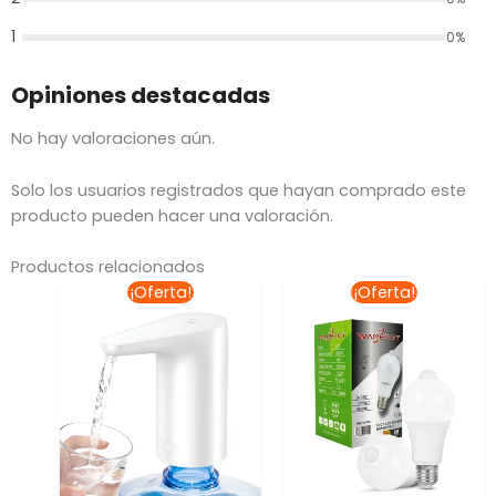
1
0%
Opiniones destacadas
No hay valoraciones aún.
Solo los usuarios registrados que hayan comprado este
producto pueden hacer una valoración.
Productos relacionados
El
El
El
El
¡Oferta!
¡Oferta!
precio
precio
precio
precio
original
actual
original
actual
era:
es:
era:
es:
$312.50.
$250.00.
$132.22.
$119.00