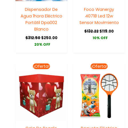
Dispensador De
Foco Wanergy
Agua 1hora Eléctrico
40718 Led 12w
Portátil Dpa002
Sensor Movimiento
Blanco
$
132.22
$
119.00
$
312.50
$
250.00
10% OFF
20% OFF
El
El
El
El
¡Oferta!
¡Oferta!
precio
precio
precio
precio
original
actual
original
actual
era:
es:
era:
es:
$40.00.
$25.00.
$123.75.
$99.00