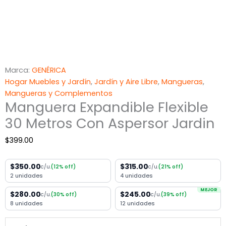
Marca:
GENÉRICA
Hogar Muebles y Jardín
,
Jardín y Aire Libre
,
Mangueras
,
Mangueras y Complementos
Manguera Expandible Flexible
30 Metros Con Aspersor Jardin
$
399.00
$350.00
$315.00
c/u.
(12% off)
c/u.
(21% off)
2 unidades
4 unidades
MEJOR
$280.00
$245.00
c/u.
(30% off)
c/u.
(39% off)
8 unidades
12 unidades