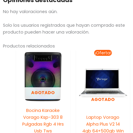
Opiniones destacadas
No hay valoraciones aún.
Solo los usuarios registrados que hayan comprado este
producto pueden hacer una valoración.
Productos relacionados
El
El
¡Oferta!
precio
pre
original
act
era:
es:
$6,299.00.
$5,9
AGOTADO
AGOTADO
Bocina Karaoke
Vorago Ksp-303 8
Laptop Vorago
Pulgadas Rgb 4 Hrs
Alpha Plus V2 14
Usb Tws
4gb 64+500gb Win