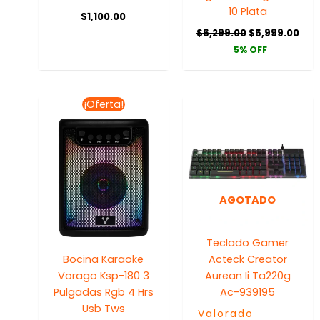
10 Plata
$
1,100.00
$
6,299.00
$
5,999.00
5% OFF
El
El
¡Oferta!
precio
precio
original
actual
era:
es:
$350.59.
$298.00.
AGOTADO
Teclado Gamer
Bocina Karaoke
Acteck Creator
Vorago Ksp-180 3
Aurean Ii Ta220g
Pulgadas Rgb 4 Hrs
Ac-939195
Usb Tws
Valorado